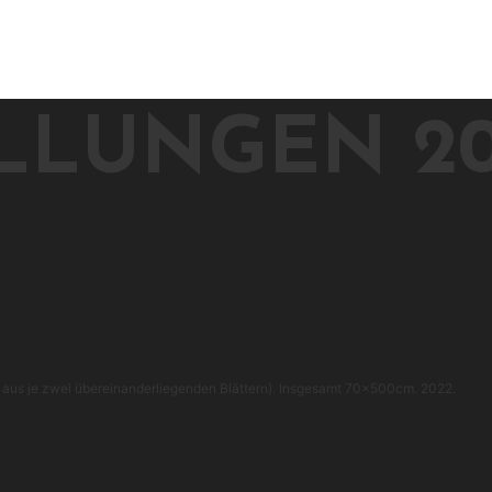
LLUNGEN 20
d aus je zwei übereinanderliegenden Blättern). Insgesamt 70x500cm. 2022.