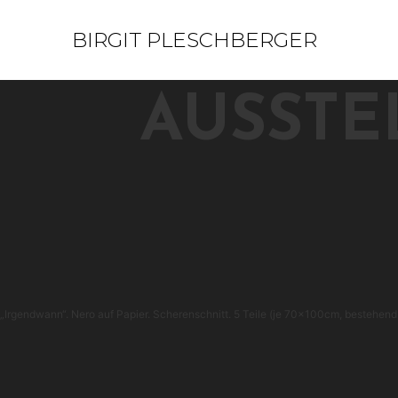
BIRGIT PLESCHBERGER
AUSSTE
„Irgendwann“. Nero auf Papier. Scherenschnitt. 5 Teile (je 70x100cm, bestehen