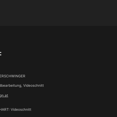
:
DERSCHWINGER
dbearbeitung, Videoschnitt
gn.at
ART: Videoschnitt